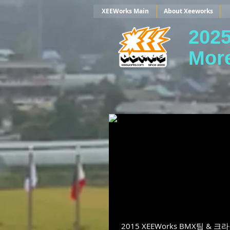
XEEWorks Main
About Xeeworks
202
More
2015 XEEWorks BMX팀 &