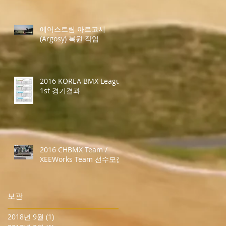
에어스트림 아르고시
(Argosy) 복원 작업
2016 KOREA BMX League
1st 경기결과
2016 CHBMX Team /
XEEWorks Team 선수모집
보관
2018년 9월
(1)
게시물 1개