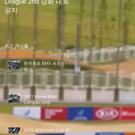
League 2nd 강화 대회
팀 & 크라운해태BMX
공지
팀 훈련영상
최근 게시물
한국최초 BMX 세계선수권
참가
2017 Korea BMX
Camp&Comp
2016 XEEWorks 신규 후원