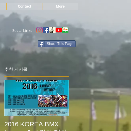
Contact
More
Social Links
Share This Page
추천 게시물
2016 KOREA BMX
2015 XEEWorks BM