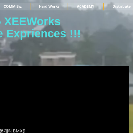
COMM Biz
Hard Works
ACADEMY
Distribute
5 XEEWorks
 Expriences !!!
 크라운해태BMX팀