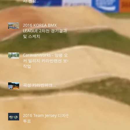
사 현황..
2016 KOREA BMX
LEAGUE 2차전 경기결과
및 스케치
CaravanWorks - 양평 오
커 빌리지 카라반팬션 보수
작업
곡성 카라반파크...
2016 Team Jersey 디자인
투표