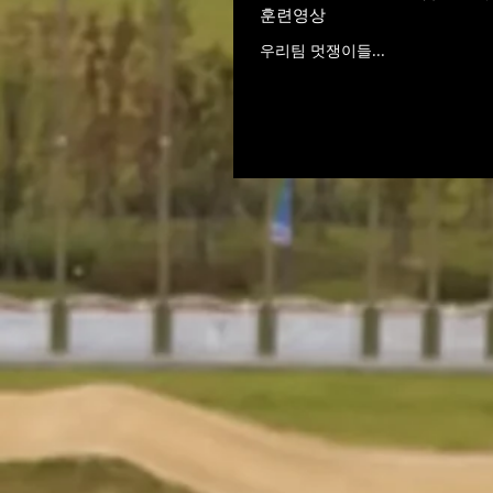
훈련영상
우리팀 멋쟁이들...