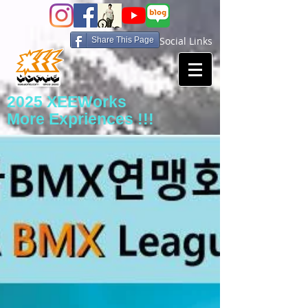
Social Links
Share This Page
2025 XEEWorks
More Expriences !!!