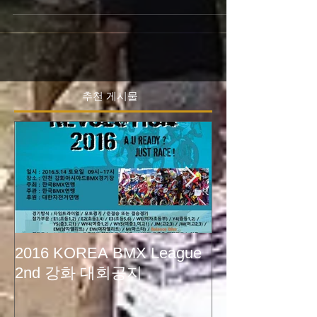
니다.. 이번 경기부터 유아용 발란스바이크 클래스
도 오픈합니다..트렉 전체코스를 이용하는 것은 아
니고..숏코스로 진행예정입니다. 발란스바이크를...
추천 게시물
2016 KOREA BMX League
2015 XEEWor
2nd 강화 대회공지
크라운해태BM