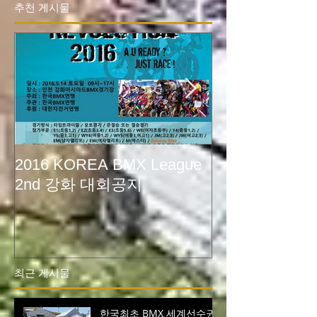
추천 게시물
2016 KOREA BMX League
2015 XEEWor
2nd 강화 대회공지
크라운해태BM
최근 게시물
한국최초 BMX 세계선수권