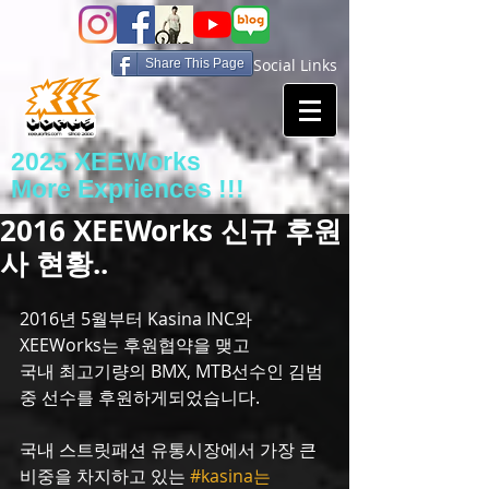
Social Links
Share This Page
2025 XEEWorks
More Expriences !!!
2016 XEEWorks 신규 후원
사 현황..
2016년 5월부터 Kasina INC와  
XEEWorks는 후원협약을 맺고
국내 최고기량의 BMX, MTB선수인 김범
중 선수를 후원하게되었습니다.
국내 스트릿패션 유통시장에서 가장 큰 
비중을 차지하고 있는 
#kasina는