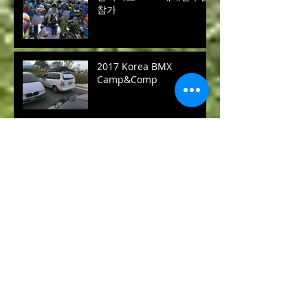
참가
2017 Korea BMX
Camp&Comp
2016 XEEWorks 신규 후원
사 현황..
2016 KOREA BMX
LEAGUE 2차전 경기결과 및
스케치
CaravanWorks - 양평 오커
빌리지 카라반팬션 보수작
업