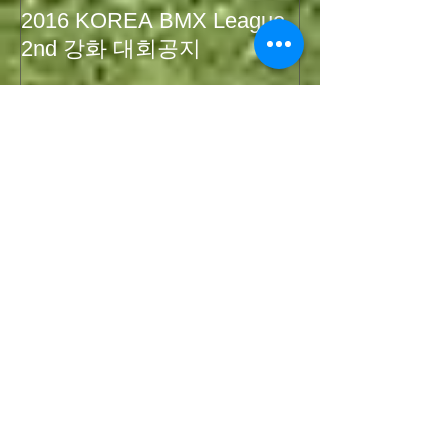
2016 KOREA BMX League
2015 XEEWor
2nd 강화 대회공지
크라운해태BM
최근 게시물
한국최초 BMX 세계선수권
참가
2017 Korea BMX
Camp&Comp
2016 XEEWorks 신규 후원