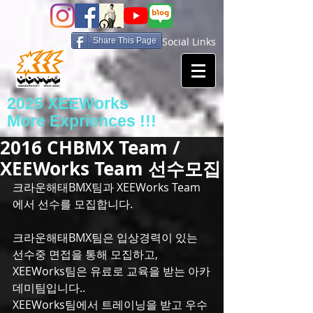
Social Links
Share This Page
2025 XEEWorks
More Expriences !!!
2016 CHBMX Team /
XEEWorks Team 선수모집
크라운해태BMX팀과 XEEWorks Team
에서 선수를 모집합니다.
크라운해태BMX팀은 입상경력이 있는 
선수중 면접을 통해 모집하고,
XEEWorks팀은 유료로 교육을 받는 아카
데미팀입니다..
XEEWorks팀에서 트레이닝을 받고 우수